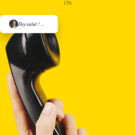
17h
Hey salut ! ...