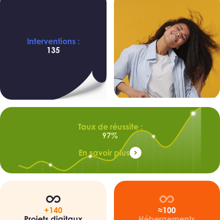
Interventions :
135
Étape 3/3
Début de l’intervention
Taux de réussite :
97%
En savoir plus
+140
≈100
Projets digitaux
Hébergements