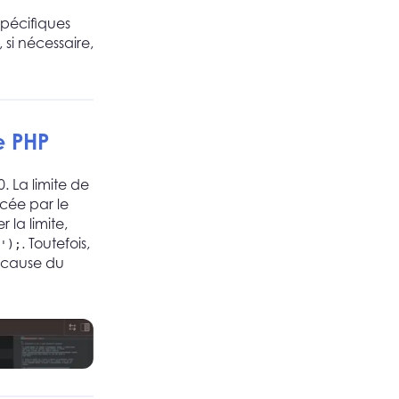
spécifiques
si nécessaire,
e PHP
 La limite de
cée par le
la limite,
. Toutefois,
');
a cause du