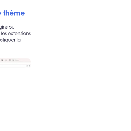
de thème
gins ou
es extensions
stiquer la