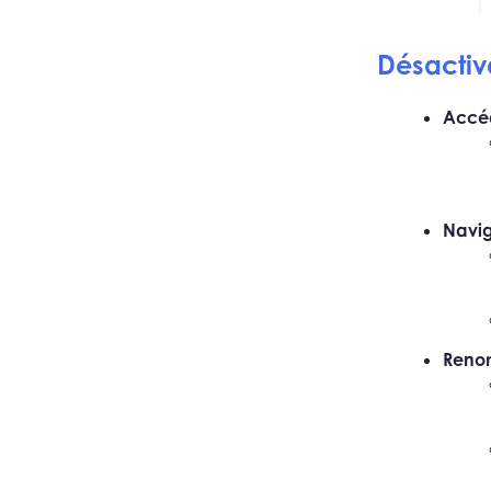
Désactiva
Accéd
Navig
Renom