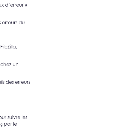
x d’erreur »
s erreurs du
leZilla,
rchez un
ils des erreurs
ur suivre les
par le
og