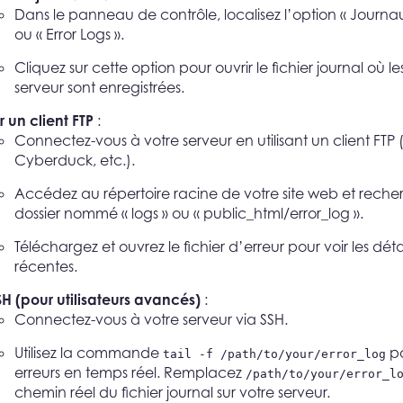
Dans le panneau de contrôle, localisez l’option « Journau
ou « Error Logs ».
Cliquez sur cette option pour ouvrir le fichier journal où le
serveur sont enregistrées.
er un client FTP
:
Connectez-vous à votre serveur en utilisant un client FTP (Fi
Cyberduck, etc.).
Accédez au répertoire racine de votre site web et reche
dossier nommé « logs » ou « public_html/error_log ».
Téléchargez et ouvrez le fichier d’erreur pour voir les déta
récentes.
SH (pour utilisateurs avancés)
:
Connectez-vous à votre serveur via SSH.
Utilisez la commande
po
tail -f /path/to/your/error_log
erreurs en temps réel. Remplacez
/path/to/your/error_l
chemin réel du fichier journal sur votre serveur.