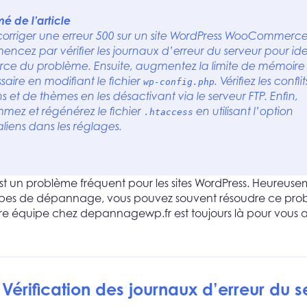
é de l’article
corriger une erreur 500 sur un site WordPress WooCommerce
ncez par vérifier les journaux d’erreur du serveur pour iden
urce du problème. Ensuite, augmentez la limite de mémoire 
saire en modifiant le fichier
. Vérifiez les confli
wp-config.php
s et de thèmes en les désactivant via le serveur FTP. Enfin,
mez et régénérez le fichier
en utilisant l’option
.htaccess
liens dans les réglages.
est un problème fréquent pour les sites WordPress. Heureus
pes de dépannage, vous pouvez souvent résoudre ce pro
re équipe chez
depannagewp.fr
est toujours là pour vous 
 Vérification des journaux d’erreur du s