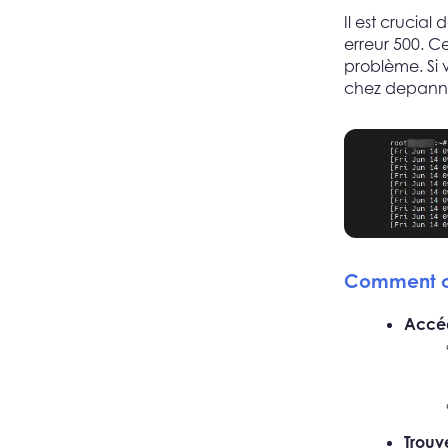
Il est crucial
erreur 500. C
problème. Si 
chez depannag
Comment con
Accéd
Trouv