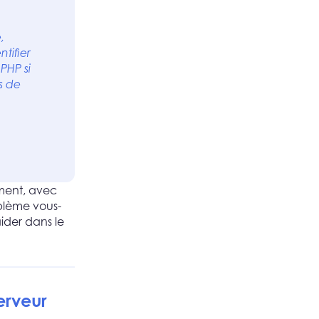
,
tifier
PHP si
ts de
ement, avec
blème vous-
aider dans le
erveur