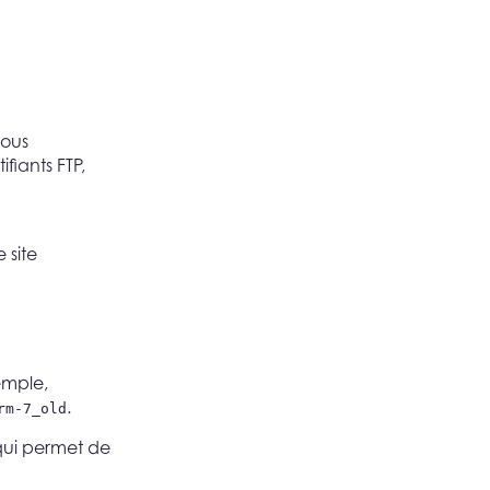
vous
fiants FTP,
 site
emple,
.
rm-7_old
 qui permet de