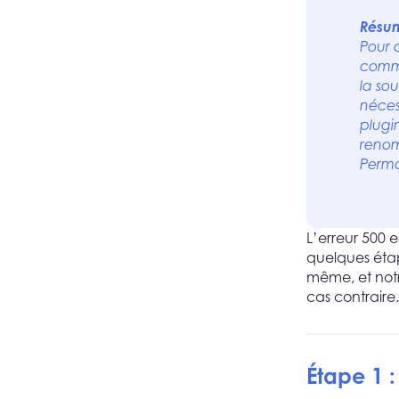
Résum
Pour 
comme
la so
néces
plugin
renom
Perma
L’erreur 500 
quelques éta
même, et not
cas contraire.
Étape 1 :