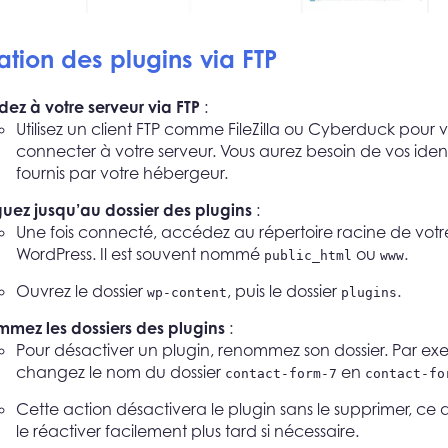
tion des plugins via FTP
ez à votre serveur via FTP
:
Utilisez un client FTP comme FileZilla ou Cyberduck pour 
connecter à votre serveur. Vous aurez besoin de vos identi
fournis par votre hébergeur.
uez jusqu’au dossier des plugins
:
Une fois connecté, accédez au répertoire racine de votre
WordPress. Il est souvent nommé
ou
.
public_html
www
Ouvrez le dossier
, puis le dossier
.
wp-content
plugins
mez les dossiers des plugins
:
Pour désactiver un plugin, renommez son dossier. Par ex
changez le nom du dossier
en
contact-form-7
contact-fo
Cette action désactivera le plugin sans le supprimer, ce
le réactiver facilement plus tard si nécessaire.