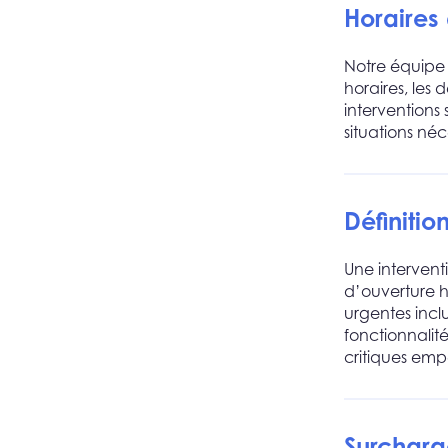
Horaires
Notre équipe 
horaires, les
interventions
situations né
Définitio
Une interventi
d’ouverture h
urgentes incl
fonctionnalit
critiques empê
Surcharg