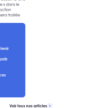
e » dans le
action
era traitée
tenir
ntir
ces
Voir tous nos articles