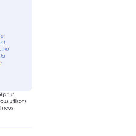
de
nt.
 Les
 la
e
el pour
us utilisons
t nous