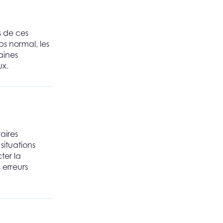
s de ces
ps normal, les
aines
ux.
aires
situations
ter la
 erreurs