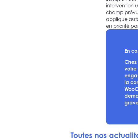
intervention u
champ prévu à
applique aut
en priorité pa
En co
Chez 
votre
engag
la co
WooCo
deman
graves
Toutes nos actual