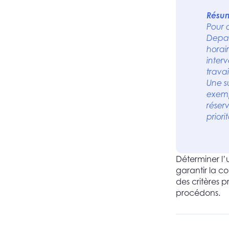
Résum
Pour 
Depan
horai
inter
trava
Une s
exempl
réser
priorit
Déterminer l’
garantir la co
des critères 
procédons.