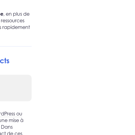
ée
, en plus de
 ressources
us rapidement
cts
rdPress ou
 une mise à
. Dans
act de ces