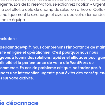
rgente. Lors de la réservation, sélectionnez l’option « Urgent
 cet effet, à côté du champ de sélection d’heure. Cette 
omatiquement la surcharge et assure que votre demande s
r notre équipe.
nclusion :
depannagewp.fr, nous comprenons l’importance de main
 site en ligne et opérationnel. C’est pourquoi nous nous
eons à fournir des solutions rapides et efficaces pour gara
ntinuité et la performance de votre site WordPress ou
mmerce. En cas de problème critique, ne tardez pas à
der une intervention urgente pour éviter des conséquen
 sur votre activité.
ités dépannage