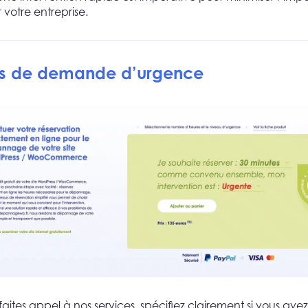
 votre entreprise.
us de demande d’urgence
faites appel à nos services, spécifiez clairement si vous ave