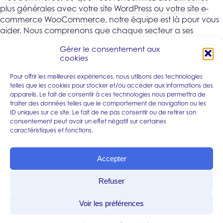
plus générales avec votre site WordPress ou votre site e-
commerce WooCommerce
, notre équipe est là pour vous
aider. Nous comprenons que chaque secteur a ses
spécificités, c’est pourquoi nous offrons des services
Gérer le consentement aux
adaptés à une large gamme de domaines, y compris
cookies
pour les sites WordPress en
investissement, conseil, droit
,
banque, assurance
, ainsi que pour les
sites e-commerce
Pour offrir les meilleures expériences, nous utilisons des technologies
en food et retail
. Notre expertise s’étend également aux
telles que les cookies pour stocker et/ou accéder aux informations des
appareils. Le fait de consentir à ces technologies nous permettra de
sites WordPress spécialisés en RH et formation
, en
B2B et
traiter des données telles que le comportement de navigation ou les
services aux entreprises
, en
santé
, en
mode et beauté
, en
ID uniques sur ce site. Le fait de ne pas consentir ou de retirer son
hôtellerie et restauration
, ainsi qu’aux
sites de luxe
, de
consentement peut avoir un effet négatif sur certaines
voyage et loisirs
, d’
immobilier, BTP et construction
,
caractéristiques et fonctions.
d’
industrie
, de
start-ups
, et même aux
sites d’associations
et organismes publics
. Avec
DepannageWp.fr
, bénéficiez
Accepter
d’une intervention rapide et efficace, adaptée à votre
secteur d’activité, et assurez-vous que votre site WordPress
Refuser
ou WooCommerce fonctionne à son plein potentiel.
Voir les préférences
Nous suivre
sur les réseaux sociaux