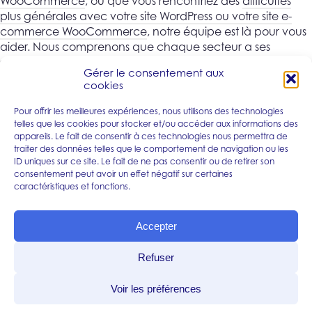
WooCommerce
, ou que vous rencontriez des
difficultés
plus générales avec votre site WordPress ou votre site e-
commerce WooCommerce
, notre équipe est là pour vous
aider. Nous comprenons que chaque secteur a ses
spécificités, c’est pourquoi nous offrons des services
Gérer le consentement aux
adaptés à une large gamme de domaines, y compris
cookies
pour les sites WordPress en
investissement, conseil, droit
,
banque, assurance
, ainsi que pour les
sites e-commerce
Pour offrir les meilleures expériences, nous utilisons des technologies
en food et retail
. Notre expertise s’étend également aux
telles que les cookies pour stocker et/ou accéder aux informations des
appareils. Le fait de consentir à ces technologies nous permettra de
sites WordPress spécialisés en RH et formation
, en
B2B et
traiter des données telles que le comportement de navigation ou les
services aux entreprises
, en
santé
, en
mode et beauté
, en
ID uniques sur ce site. Le fait de ne pas consentir ou de retirer son
hôtellerie et restauration
, ainsi qu’aux
sites de luxe
, de
consentement peut avoir un effet négatif sur certaines
voyage et loisirs
, d’
immobilier, BTP et construction
,
caractéristiques et fonctions.
d’
industrie
, de
start-ups
, et même aux
sites d’associations
et organismes publics
. Avec
DepannageWp.fr
, bénéficiez
Accepter
d’une intervention rapide et efficace, adaptée à votre
secteur d’activité, et assurez-vous que votre site WordPress
Refuser
ou WooCommerce fonctionne à son plein potentiel.
Voir les préférences
Nous suivre
sur les réseaux sociaux